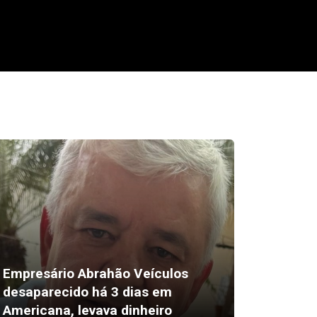
Empresário Abrahão Veículos
desaparecido há 3 dias em
Pix amp
Americana, levava dinheiro
vendas 