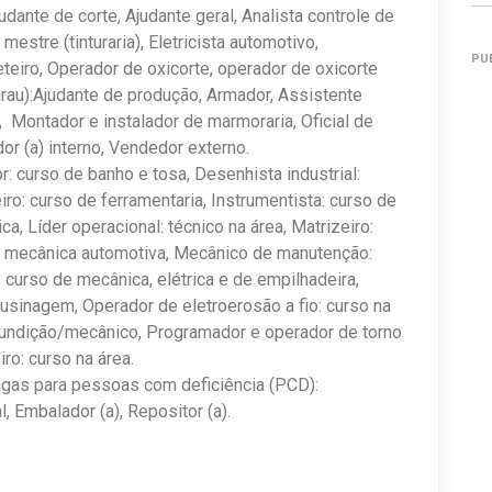
dante de corte, Ajudante geral, Analista controle de
estre (tinturaria), Eletricista automotivo,
PU
eteiro, Operador de oxicorte, operador de oxicorte
grau):Ajudante de produção, Armador, Assistente
 Montador e instalador de marmoraria, Oficial de
or (a) interno, Vendedor externo.
 curso de banho e tosa, Desenhista industrial:
ro: curso de ferramentaria, Instrumentista: curso de
ca, Líder operacional: técnico na área, Matrizeiro:
de mecânica automotiva, Mecânico de manutenção:
 curso de mecânica, elétrica e de empilhadeira,
usinagem, Operador de eletroerosão a fio: curso na
fundição/mecânico, Programador e operador de torno
ro: curso na área.
agas para pessoas com deficiência (PCD):
al, Embalador (a), Repositor (a).