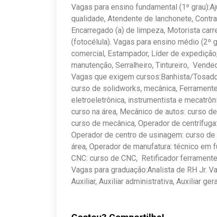
Vagas para ensino fundamental (1º grau):Aju
qualidade, Atendente de lanchonete, Contra m
Encarregado (a) de limpeza, Motorista carr
(fotocélula). Vagas para ensino médio (2º 
comercial, Estampador, Líder de expedição,
manutenção, Serralheiro, Tintureiro, Vended
Vagas que exigem cursos:Banhista/Tosador:
curso de solidworks, mecânica, Ferramentei
eletroeletrônica, instrumentista e mecatrôni
curso na área, Mecânico de autos: curso 
curso de mecânica, Operador de centrífuga:
Operador de centro de usinagem: curso de 
área, Operador de manufatura: técnico em 
CNC: curso de CNC, Retificador ferramentei
Vagas para graduação:Analista de RH Jr. V
Auxiliar, Auxiliar administrativa, Auxiliar ger