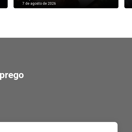
7 de agosto de 2026
rego
mprego