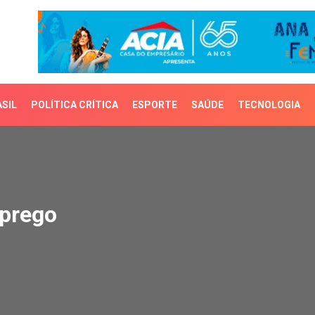
SIL
POLÍTICA CRÍTICA
ESPORTE
SAÚDE
TECNOLOGIA
rego
mprego