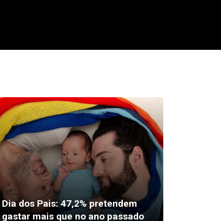
Feira A
Dia dos Pais: 47,2% pretendem
movime
gastar mais que no ano passado
esse sá