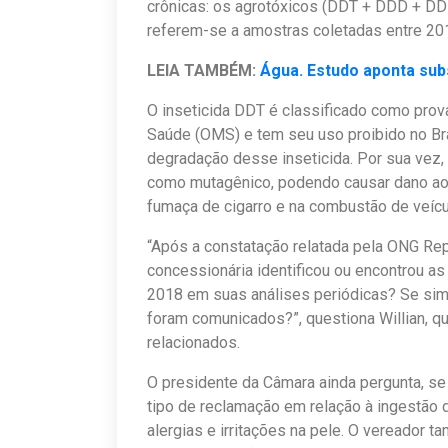
crônicas: os agrotóxicos (DDT + DDD + DD
referem-se a amostras coletadas entre 20
LEIA TAMBÉM:
Água. Estudo aponta su
O inseticida DDT é classificado como pro
Saúde (OMS) e tem seu uso proibido no Br
degradação desse inseticida. Por sua vez, 
como mutagênico, podendo causar dano ao
fumaça de cigarro e na combustão de veíc
“Após a constatação relatada pela ONG Rep
concessionária identificou ou encontrou a
2018 em suas análises periódicas? Se sim
foram comunicados?”, questiona Willian, q
relacionados.
O presidente da Câmara ainda pergunta, se
tipo de reclamação em relação à ingestão 
alergias e irritações na pele. O vereador