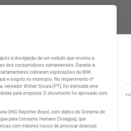
pós a divulgação de um estudo que revelou a
iras dos consumidores sumareenses. Durante a
os parlamentares cobraram explicações da BRK
gua e esgoto no município. No requerimento nº
, vereador Willian Souza (PT), foi elencada uma
ndidas pela empresa. O documento foi aprovado com
PU
o pela ONG Repórter Brasil, com dados do Sistema de
 Água para Consumo Humano (Sisagua), que
âncias com maiores riscos de provocar doenças