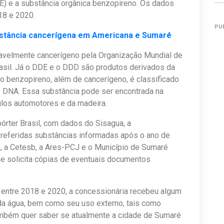
E) e a substância orgânica benzopireno. Os dados
18 e 2020.
PU
bstância cancerígena em Americana e Sumaré
vavelmente cancerígeno pela Organização Mundial de
asil. Já o DDE e o DDD são produtos derivados da
o benzopireno, além de cancerígeno, é classificado
 DNA. Essa substância pode ser encontrada na
ulos automotores e da madeira.
órter Brasil, com dados do Sisagua, a
s referidas substâncias informadas após o ano de
, a Cetesb, a Ares-PCJ e o Município de Sumaré
ue solicita cópias de eventuais documentos
 entre 2018 e 2020, a concessionária recebeu algum
da água, bem como seu uso externo, tais como
 também quer saber se atualmente a cidade de Sumaré