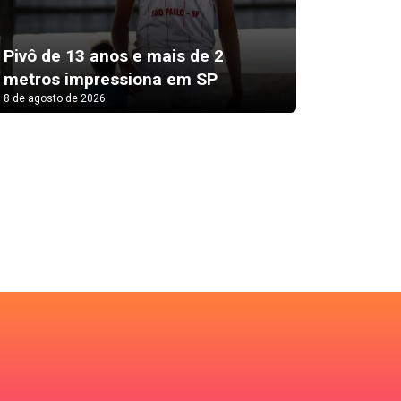
Pivô de 13 anos e mais de 2
Malta 
metros impressiona em SP
setemb
8 de agosto de 2026
8 de agosto