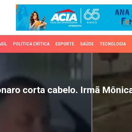
SIL
POLÍTICA CRÍTICA
ESPORTE
SAÚDE
TECNOLOGIA
aro corta cabelo. Irmã 
onaro corta cabelo. Irmã Môni