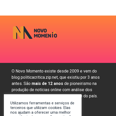
O Novo Momento existe desde 2009 e vem do
blog politicacritica.zip.net, que existiu por 3 anos
antes. São
mais de 12 anos
de pioneirismo na
produção de notícias online com análise dos
assuntos mais importantes da região e do país.
Utilizamos ferramentas e serviços de
terceiros que utilizam cookies. Elas
nos ajudam a oferecer uma melhor
Sobre nós