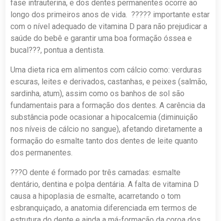
fase intrauterina, e dos dentes permanentes ocorre ao
longo dos primeiros anos de vida. ????? importante estar
com o nível adequado de vitamina D para não prejudicar a
saúde do bebê e garantir uma boa formação óssea e
bucal???, pontua a dentista.
Uma dieta rica em alimentos com cálcio como: verduras
escuras, leites e derivados, castanhas, e peixes (salmão,
sardinha, atum), assim como os banhos de sol são
fundamentais para a formação dos dentes. A carência da
substância pode ocasionar a hipocalcemia (diminuição
nos níveis de cálcio no sangue), afetando diretamente a
formação do esmalte tanto dos dentes de leite quanto
dos permanentes.
???O dente é formado por três camadas: esmalte
dentário, dentina e polpa dentária. A falta de vitamina D
causa a hipoplasia de esmalte, acarretando o tom
esbranquiçado, a anatomia diferenciada em termos de
estrutura do dente e ainda a má-formação da coroa dos