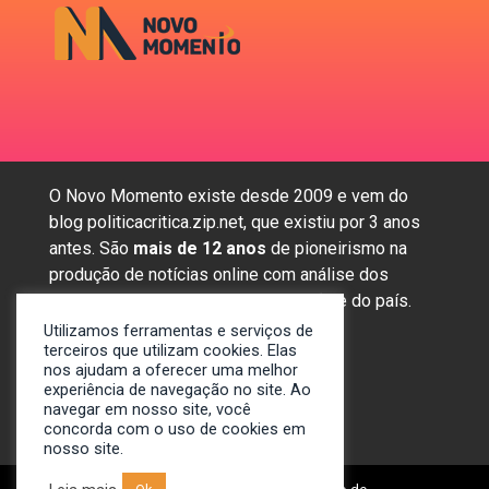
O Novo Momento existe desde 2009 e vem do
blog politicacritica.zip.net, que existiu por 3 anos
antes. São
mais de 12 anos
de pioneirismo na
produção de notícias online com análise dos
assuntos mais importantes da região e do país.
Utilizamos ferramentas e serviços de
terceiros que utilizam cookies. Elas
nos ajudam a oferecer uma melhor
Sobre nós
experiência de navegação no site. Ao
Anunciar
navegar em nosso site, você
concorda com o uso de cookies em
Contato
nosso site.