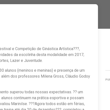
stival e Competição de Ginástica Artística???,
vidades da escolinha desta modalidade em 2017,
ortes, Lazer e Juventude.
130 alunos (meninos e meninas) e presença de um
 além dos professores Milena Gross, Cláudio Godoy
PU
ento superou todas nossas expectativas. ?? um
alunos continuem na prática esportiva e possam
valiou Marinilse. ???Agora todos estão em férias,
ue treina até dia 20 de dezembro???, completou a