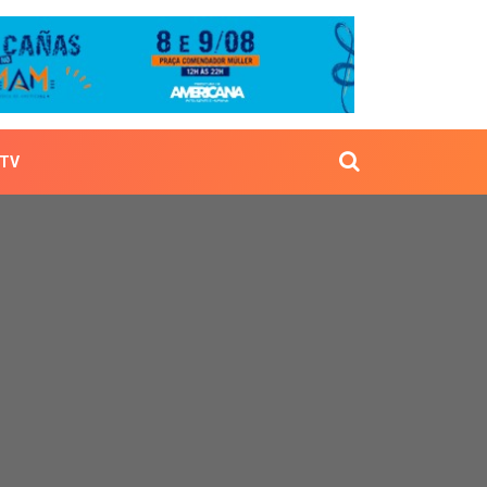
TV
es