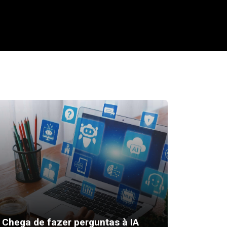
Desktop
Chega de fazer perguntas à IA
para at