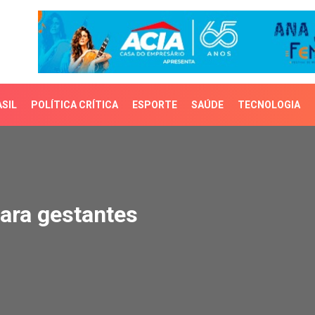
SIL
POLÍTICA CRÍTICA
ESPORTE
SAÚDE
TECNOLOGIA
a gestantes
para gestantes