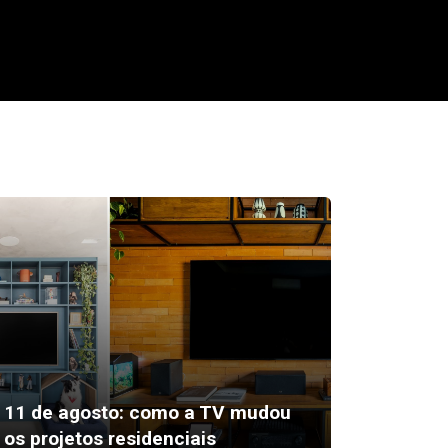
Prefeit
11 de agosto: como a TV mudou
oficina
os projetos residenciais
Pizza