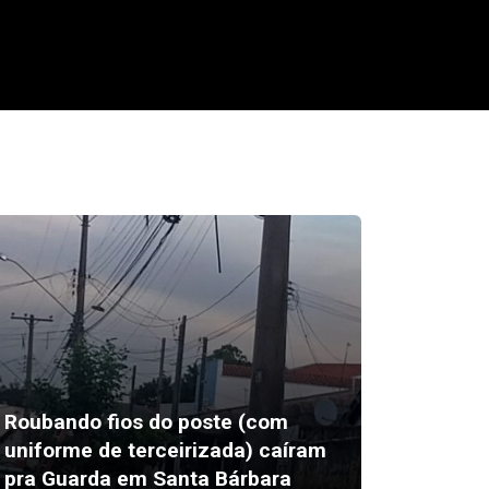
Roubando fios do poste (com
Ypê amp
uniforme de terceirizada) caíram
e é a m
pra Guarda em Santa Bárbara
Brasil