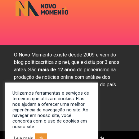
O Novo Momento existe desde 2009 e vem do
blog politicacritica.zip.net, que existiu por 3 anos
antes. São
mais de 12 anos
de pioneirismo na
produção de notícias online com análise dos
assuntos mais importantes da região e do país.
Utilizamos ferramentas e serviços de
terceiros que utilizam cookies. Elas
nos ajudam a oferecer uma melhor
Sobre nós
experiência de navegação no site. Ao
Anunciar
navegar em nosso site, você
concorda com o uso de cookies em
Contato
nosso site.
Leia mais
Ok
© 2009-2024. Portal Novo Momento de