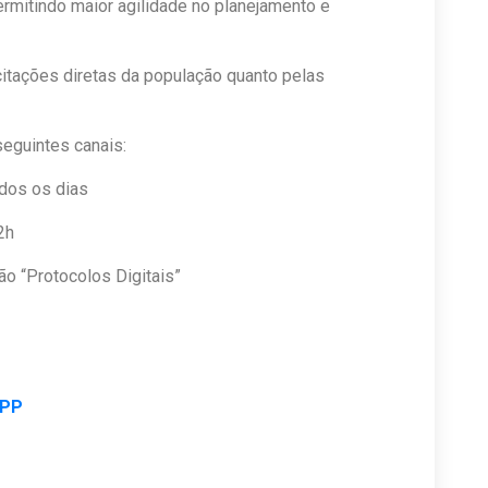
rmitindo maior agilidade no planejamento e
itações diretas da população quanto pelas
eguintes canais:
odos os dias
2h
ção “Protocolos Digitais”
APP