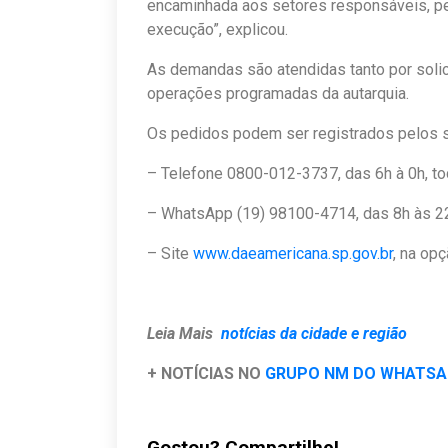
encaminhada aos setores responsáveis, pe
execução”, explicou.
As demandas são atendidas tanto por solic
operações programadas da autarquia.
Os pedidos podem ser registrados pelos s
– Telefone 0800-012-3737, das 6h à 0h, t
– WhatsApp (19) 98100-4714, das 8h às 2
– Site
www.daeamericana.sp.gov.br
, na op
Leia Mais
notícias da cidade e região
+ NOTÍCIAS NO
GRUPO NM DO WHATS
Gostou? Compartilhe!