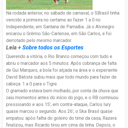
Na rodada anterior, no sábado de carnaval, o SBrasil tinha
vencido a primeira no certame ao fazer 1 a 0 no
Independente, em Santana de Parnaíba. Já o Alvinegro
encarou o Grêmio São-Carlense, em São Carlos, e foi
derrotado pelo mesmo marcador.
Leia +
Sobre todos os Esportes
Querendo a vitória, o Rio Branco começou com tudo e
abriu o marcador aos 5 minutos. Após cobrança de falta
de Gui Marques, a bola foi alçada na área e o experiente
David Batista subiu mais que todo mundo para fazer de
cabeça: 1 a 0 para o Tigre.
O gramado estava bem molhado, por conta da chuva que
caiu momentos antes do início do jogo, e o RB continuou
pressioando e aos 15′, em contra-ataque, Carlos Iury
quase marcou o segundo. Aos 26′, o Ska Brasil quase
empatou: após falha do goleiro do time da casa, Razera
finalizou, mas Ricardo tirou em cima da linha. Depois, o