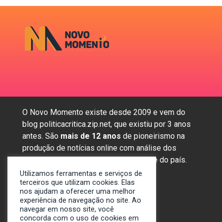
O Novo Momento existe desde 2009 e vem do
blog politicacritica.zip.net, que existiu por 3 anos
antes. São
mais de 12 anos
de pioneirismo na
produção de notícias online com análise dos
assuntos mais importantes da região e do país.
Utilizamos ferramentas e serviços de
terceiros que utilizam cookies. Elas
nos ajudam a oferecer uma melhor
Sobre nós
experiência de navegação no site. Ao
Anunciar
navegar em nosso site, você
concorda com o uso de cookies em
Contato