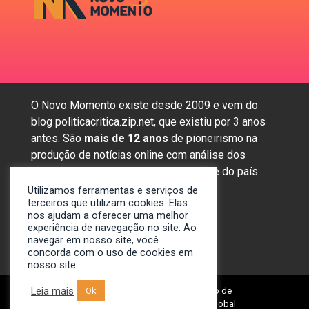
O Novo Momento existe desde 2009 e vem do
blog politicacritica.zip.net, que existiu por 3 anos
antes. São
mais de 12 anos
de pioneirismo na
produção de notícias online com análise dos
assuntos mais importantes da região e do país.
Utilizamos ferramentas e serviços de
terceiros que utilizam cookies. Elas
nos ajudam a oferecer uma melhor
Sobre nós
experiência de navegação no site. Ao
Anunciar
navegar em nosso site, você
concorda com o uso de cookies em
Contato
nosso site.
Leia mais
Ok
© 2009-2024. Portal Novo Momento de
Notícias. Desenvolvido por: Spivit Global