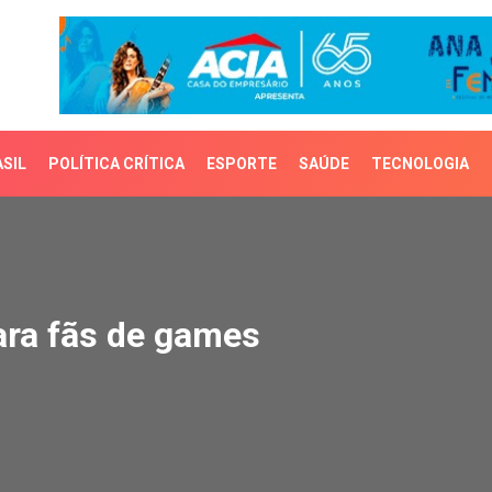
SIL
POLÍTICA CRÍTICA
ESPORTE
SAÚDE
TECNOLOGIA
a fãs de games
ara fãs de games