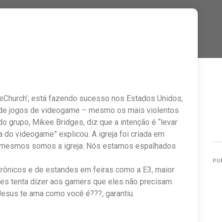
meChurch’, está fazendo sucesso nos Estados Unidos,
 de jogos de videogame – mesmo os mais violentos
o grupo, Mikee Bridges, diz que a intenção é “levar
do videogame” explicou. A igreja foi criada em
ós mesmos somos a igreja. Nós estamos espalhados
PU
rônicos e de estandes em feiras como a E3, maior
es tenta dizer aos gamers que eles não precisam
Jesus te ama como você é???, garantiu.