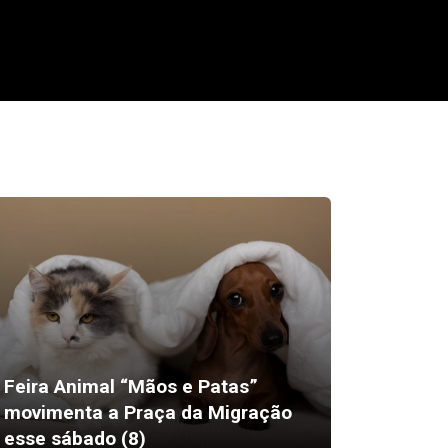
Feira Animal “Mãos e Patas”
movimenta a Praça da Migração
Vale-re
esse sábado (8)
dias út