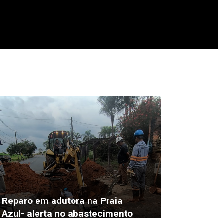
Reparo em adutora na Praia
Dia dos 
Azul- alerta no abastecimento
constro