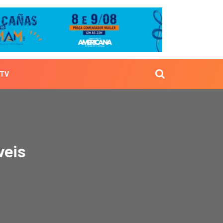
TV
poníveis
veis