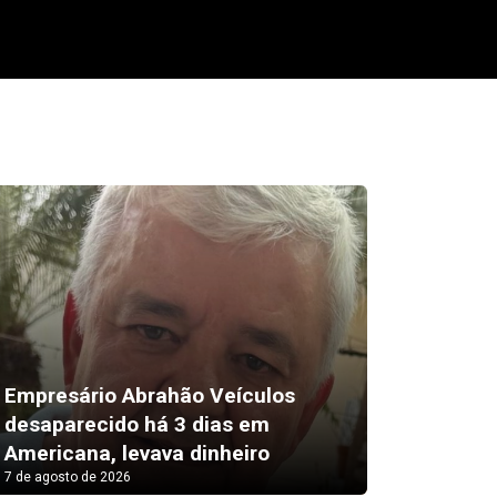
Empresário Abrahão Veículos
desaparecido há 3 dias em
Pix amp
Americana, levava dinheiro
vendas 
7 de agosto de 2026
7 de agosto