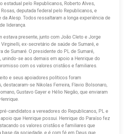
do estadual pelo Republicanos, Roberto Alves,
 Rosas, deputada federal pelo Republicanos, e
e da Alesp. Todos ressaltaram a longa experiência de
de liderança.
m estava presente, junto com João Cleto e Jorge
Virginelli, ex-secretário de saúde de Sumaré, e
ura de Sumaré. O presidente do PL de Sumaré,
e, unindo-se aos demais em apoio a Henrique do
romisso com os valores cristãos e familiares.
eito e seus apoiadores políticos foram
, destacaram-se Nikolas Ferreira, Flavio Bolsonaro,
somano, Gustavo Gayer e Hélio Negão, que enviaram
Henrique.
pré-candidatos a vereadores do Republicanos, PL e
 apoio que Henrique possui. Henrique do Paraíso fez
tacando os valores cristãos e familiares que
é a base da sociedade, e é com fé em Deus que