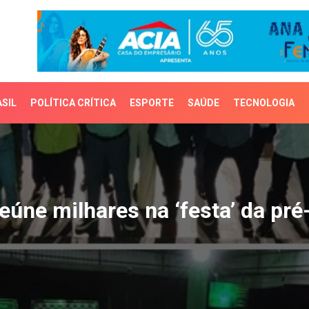
SIL
POLÍTICA CRÍTICA
ESPORTE
SAÚDE
TECNOLOGIA
ne milhares na ‘festa’ 
reúne milhares na ‘festa’ da p