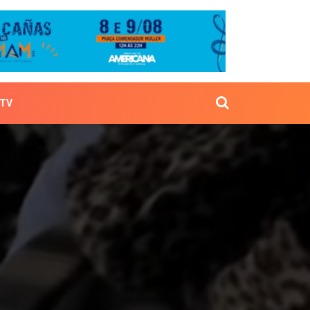
TV
bara