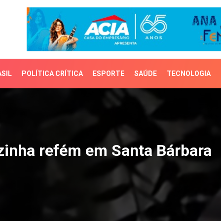
SIL
POLÍTICA CRÍTICA
ESPORTE
SAÚDE
TECNOLOGIA
nha refém em Santa Bár
zinha refém em Santa Bárbara