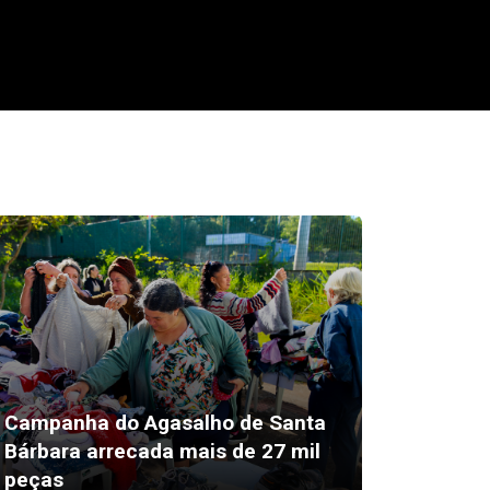
Campanha do Agasalho de Santa
Prefeit
Bárbara arrecada mais de 27 mil
agente 
peças
do carr