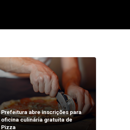
Prefeitura abre inscrições para
Program
oficina culinária gratuita de
ibope e
Pizza
pontos