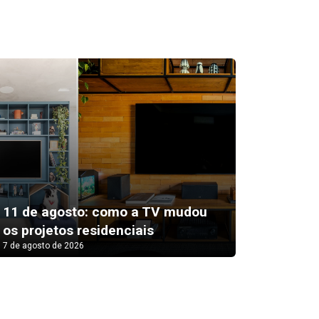
Prefeit
11 de agosto: como a TV mudou
oficina
os projetos residenciais
Pizza
7 de agosto de 2026
7 de agosto