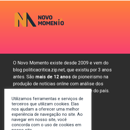
O Novo Momento existe desde 2009 e vem do
blog politicacritica.zip.net, que existiu por 3 anos
antes. São
mais de 12 anos
de pioneirismo na
produção de notícias online com análise dos
assuntos mais importantes da região e do país.
Utilizamos ferramentas e serviços de
terceiros que utilizam cookies. Elas
nos ajudam a oferecer uma melhor
Sobre nós
experiência de navegação no site. Ao
Anunciar
navegar em nosso site, você
Contato
concorda com o uso de cookies em