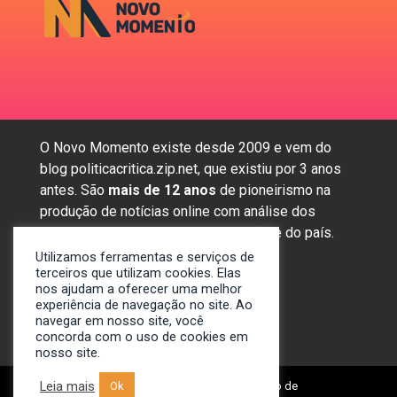
O Novo Momento existe desde 2009 e vem do
blog politicacritica.zip.net, que existiu por 3 anos
antes. São
mais de 12 anos
de pioneirismo na
produção de notícias online com análise dos
assuntos mais importantes da região e do país.
Utilizamos ferramentas e serviços de
terceiros que utilizam cookies. Elas
nos ajudam a oferecer uma melhor
Sobre nós
experiência de navegação no site. Ao
Anunciar
navegar em nosso site, você
Contato
concorda com o uso de cookies em
nosso site.
Leia mais
© 2009-2024. Portal Novo Momento de
Ok