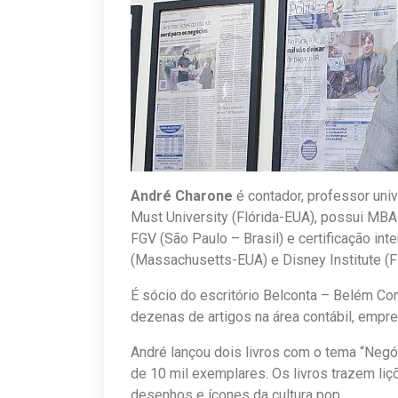
André Charone
é contador, professor uni
Must University (Flórida-EUA), possui MBA 
FGV (São Paulo – Brasil) e certificação int
(Massachusetts-EUA) e Disney Institute (F
É sócio do escritório Belconta – Belém Cont
dezenas de artigos na área contábil, empre
André lançou dois livros com o tema “Negó
de 10 mil exemplares. Os livros trazem li
desenhos e ícones da cultura pop.