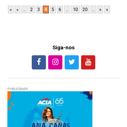
«
«
...
2
3
4
5
6
...
10
20
...
»
»
Siga-nos
PUBLICIDADE