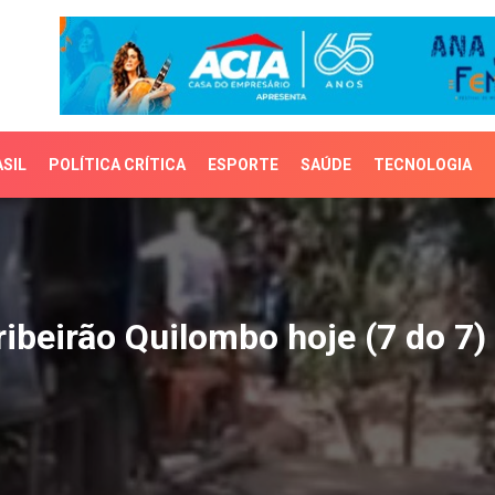
SIL
POLÍTICA CRÍTICA
ESPORTE
SAÚDE
TECNOLOGIA
eirão Quilombo hoje (7 d
ibeirão Quilombo hoje (7 do 7)