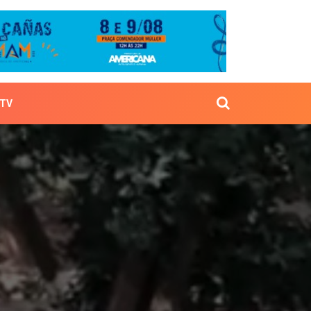
TV
o 7)