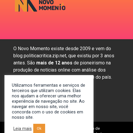
O Novo Momento existe desde 2009 e vem do
blog politicacritica.zip.net, que existiu por 3 anos
antes. São
mais de 12 anos
de pioneirismo na
produção de notícias online com análise dos
assuntos mais importantes da região e do país.
Utilizamos ferramentas e serviços de
terceiros que utilizam cookies. Elas
nos ajudam a oferecer uma melhor
Sobre nós
experiência de navegação no site. Ao
Anunciar
navegar em nosso site, você
Contato
concorda com o uso de cookies em
nosso site.
Leia mais
© 2009-2024. Portal Novo Momento de
Ok