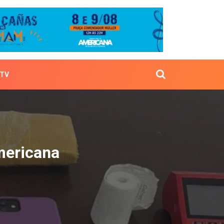
TV
em Americana
mericana