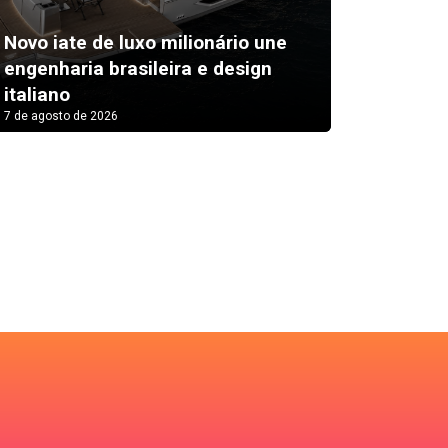
Novo iate de luxo milionário une
Festiva
engenharia brasileira e design
inscriç
italiano
Bárbar
7 de agosto de 2026
7 de agosto