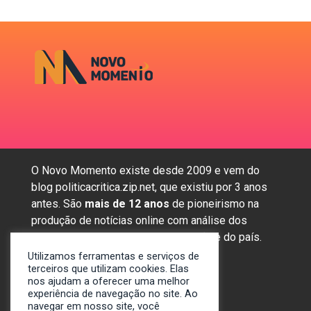
O Novo Momento existe desde 2009 e vem do
blog politicacritica.zip.net, que existiu por 3 anos
antes. São
mais de 12 anos
de pioneirismo na
produção de notícias online com análise dos
assuntos mais importantes da região e do país.
Utilizamos ferramentas e serviços de
terceiros que utilizam cookies. Elas
nos ajudam a oferecer uma melhor
Sobre nós
experiência de navegação no site. Ao
Anunciar
navegar em nosso site, você