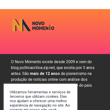
O Novo Momento existe desde 2009 e vem do
blog politicacritica.zip.net, que existiu por 3 anos
antes. São
mais de 12 anos
de pioneirismo na
produção de notícias online com análise dos
assuntos mais importantes da região e do país.
Utilizamos ferramentas e serviços de
terceiros que utilizam cookies. Elas
nos ajudam a oferecer uma melhor
Sobre nós
experiência de navegação no site. Ao
Anunciar
navegar em nosso site, você