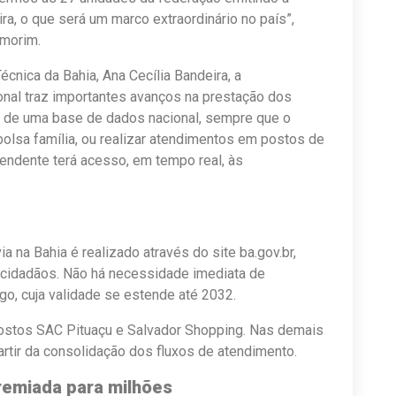
ira, o que será um marco extraordinário no país”,
Amorim.
écnica da Bahia, Ana Cecília Bandeira, a
ional traz importantes avanços na prestação dos
e de uma base de dados nacional, sempre que o
 bolsa família, ou realizar atendimentos em postos de
tendente terá acesso, em tempo real, às
 na Bahia é realizado através do site ba.gov.br,
 cidadãos. Não há necessidade imediata de
o, cuja validade se estende até 2032.
postos SAC Pituaçu e Salvador Shopping. Nas demais
artir da consolidação dos fluxos de atendimento.
premiada para milhões