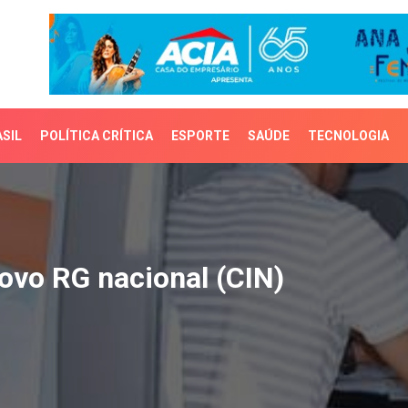
SIL
POLÍTICA CRÍTICA
ESPORTE
SAÚDE
TECNOLOGIA
vo RG nacional (CIN)
novo RG nacional (CIN)