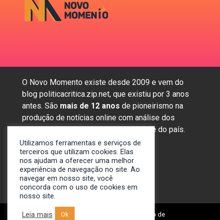
O Novo Momento existe desde 2009 e vem do
blog politicacritica.zip.net, que existiu por 3 anos
antes. São
mais de 12 anos
de pioneirismo na
produção de notícias online com análise dos
assuntos mais importantes da região e do país.
Utilizamos ferramentas e serviços de
terceiros que utilizam cookies. Elas
nos ajudam a oferecer uma melhor
Sobre nós
experiência de navegação no site. Ao
Anunciar
navegar em nosso site, você
concorda com o uso de cookies em
Contato
nosso site.
Leia mais
Ok
© 2009-2024. Portal Novo Momento de