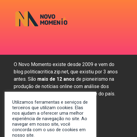
O Novo Momento existe desde 2009 e vem do
blog politicacritica.zip.net, que existiu por 3 anos
antes. São
mais de 12 anos
de pioneirismo na
produção de notícias online com análise dos
assuntos mais importantes da região e do país.
Utilizamos ferramentas e serviços de
terceiros que utilizam cookies. Elas
nos ajudam a oferecer uma melhor
Sobre nós
experiência de navegação no site. Ao
Anunciar
navegar em nosso site, você
concorda com o uso de cookies em
Contato
nosso site.