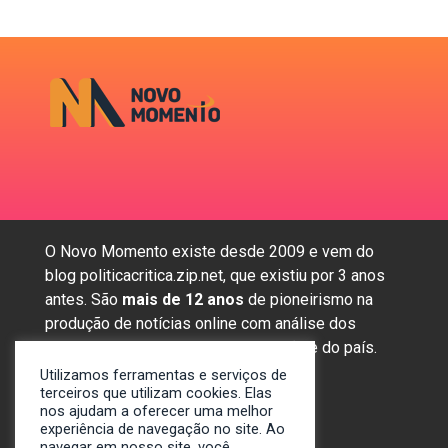
O Novo Momento existe desde 2009 e vem do
blog politicacritica.zip.net, que existiu por 3 anos
antes. São
mais de 12 anos
de pioneirismo na
produção de notícias online com análise dos
assuntos mais importantes da região e do país.
Utilizamos ferramentas e serviços de
terceiros que utilizam cookies. Elas
nos ajudam a oferecer uma melhor
Sobre nós
experiência de navegação no site. Ao
Anunciar
navegar em nosso site, você