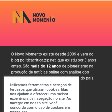
O Novo Momento existe desde 2009 e vem do
blog politicacritica.zip.net, que existiu por 3 anos
antes. São
mais de 12 anos
de pioneirismo na
produção de notícias online com análise dos
assuntos mais importantes da região e do país.
Utilizamos ferramentas e serviços de
terceiros que utilizam cookies. Elas
nos ajudam a oferecer uma melhor
Sobre nós
experiência de navegação no site. Ao
Anunciar
navegar em nosso site, você
Contato
concorda com o uso de cookies em