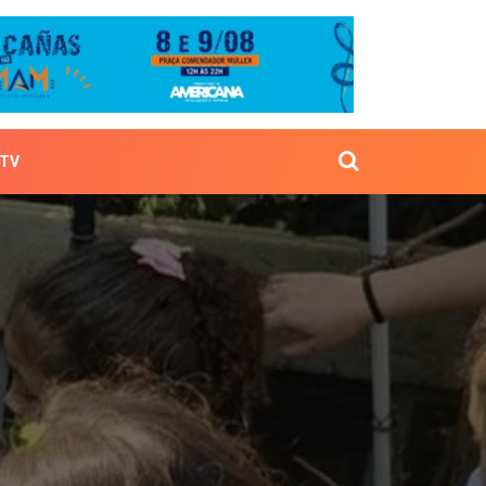
TV
ance