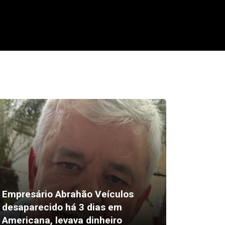
Empresário Abrahão Veículos
desaparecido há 3 dias em
Pix amp
Americana, levava dinheiro
vendas 