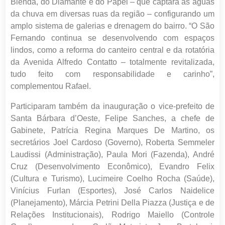
Blenda, do Diamante e do Papel – que captará as águas
da chuva em diversas ruas da região – configurando um
amplo sistema de galerias e drenagem do bairro. “O São
Fernando continua se desenvolvendo com espaços
lindos, como a reforma do canteiro central e da rotatória
da Avenida Alfredo Contatto – totalmente revitalizada,
tudo feito com responsabilidade e carinho”,
complementou Rafael.
Participaram também da inauguração o vice-prefeito de
Santa Bárbara d’Oeste, Felipe Sanches, a chefe de
Gabinete, Patrícia Regina Marques De Martino, os
secretários Joel Cardoso (Governo), Roberta Semmeler
Laudissi (Administração), Paula Mori (Fazenda), André
Cruz (Desenvolvimento Econômico), Evandro Felix
(Cultura e Turismo), Lucimeire Coelho Rocha (Saúde),
Vinícius Furlan (Esportes), José Carlos Naidelice
(Planejamento), Márcia Petrini Della Piazza (Justiça e de
Relações Institucionais), Rodrigo Maiello (Controle