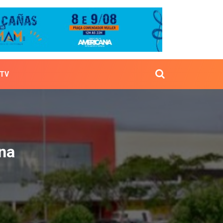
TV
ericana
ana