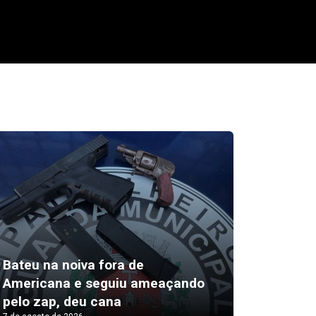
Bateu na noiva fora de
Av Band
Americana e seguiu ameaçando
eucalip
pelo zap, deu cana
trânsit