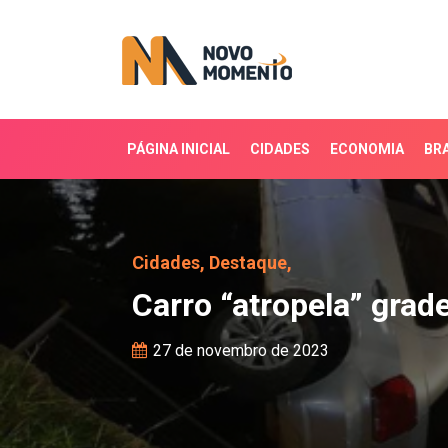
PÁGINA INICIAL
CIDADES
ECONOMIA
BRA
Carro “atropela” grades 
Cidades,
Destaque,
Carro “atropela” grade
27 de novembro de 2023