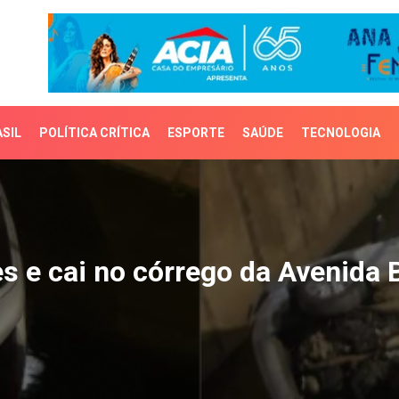
SIL
POLÍTICA CRÍTICA
ESPORTE
SAÚDE
TECNOLOGIA
e cai no córrego da Aven
s e cai no córrego da Avenida B