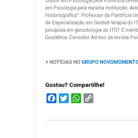
Doutor em Psicologia pela Pontifícia Univ
em Psicologia pela mesma instituição. Auto
Historiográfico”. Professor da Pontifícia 
de Especialização em Gestalt-terapia do 
pesquisa em gerontologia do ITGT. É memb
Gestáltica. Consultor Ad-hoc da revista Ps
+ NOTÍCIAS NO
GRUPO NOVOMOMENT
Gostou? Compartilhe!
Facebook
Twitter
WhatsApp
Copy
Link