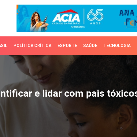
SIL
POLÍTICA CRÍTICA
ESPORTE
SAÚDE
TECNOLOGIA
icar e lidar com pais tó
tificar e lidar com pais tóxico