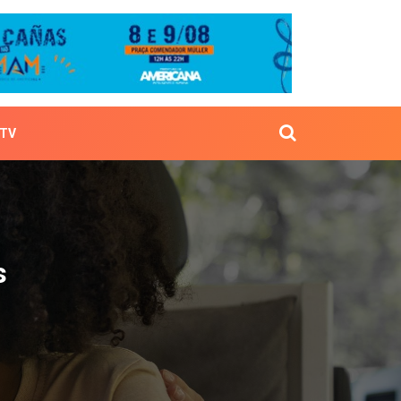
TV
xicos
s