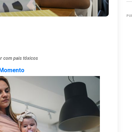
PU
ar com pais tóxicos
oMomento