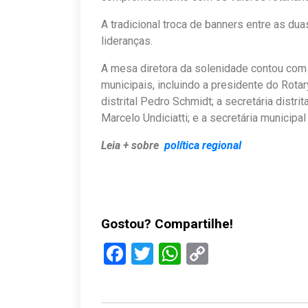
A tradicional troca de banners entre as d
lideranças.
A mesa diretora da solenidade contou com 
municipais, incluindo a presidente do Rota
distrital Pedro Schmidt; a secretária distr
Marcelo Undiciatti; e a secretária municipa
Leia + sobre
política regional
Gostou? Compartilhe!
Facebook
Twitter
WhatsApp
Copy
Link