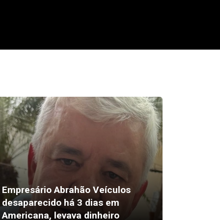
Empresário Abrahão Veículos
desaparecido há 3 dias em
Pix amp
Americana, levava dinheiro
vendas 