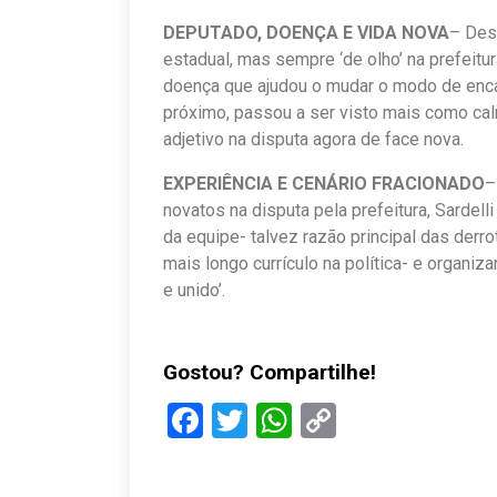
DEPUTADO, DOENÇA E VIDA NOVA
– Des
estadual, mas sempre ‘de olho’ na prefeit
doença que ajudou o mudar o modo de encar
próximo, passou a ser visto mais como calm
adjetivo na disputa agora de face nova.
EXPERIÊNCIA E CENÁRIO FRACIONADO
–
novatos na disputa pela prefeitura, Sardel
da equipe- talvez razão principal das derr
mais longo currículo na política- e organiza
e unido’.
Gostou? Compartilhe!
Facebook
Twitter
WhatsApp
Copy
Link