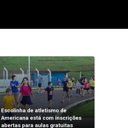
Escolinha de atletismo de
Americana está com inscrições
Pais pr
abertas para aulas gratuitas
inglês