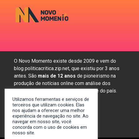
O Novo Momento existe desde 2009 e vem do
blog politicacritica.zip.net, que existiu por 3 anos
antes. São
mais de 12 anos
de pioneirismo na
produção de notícias online com análise dos
assuntos mais importantes da região e do país.
Utilizamos ferramentas e serviços de
terceiros que utilizam cookies. Elas
nos ajudam a oferecer uma melhor
Sobre nós
experiência de navegação no site. Ao
Anunciar
navegar em nosso site, você
concorda com o uso de cookies em
Contato
nosso site.