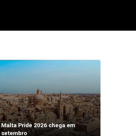
“Sexto 
Malta Pride 2026 chega em
ser a 
setembro
mais ef