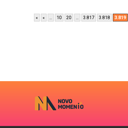
«
«
...
10
20
...
3.817
3.818
3.819