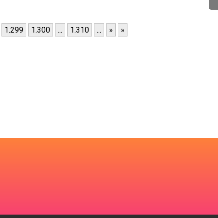
1.299
1.300
...
1.310
...
»
»