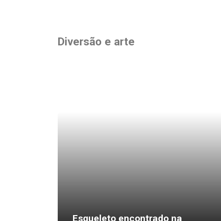
Diversão e arte
Diversão e arte
Esqueleto encontrado na