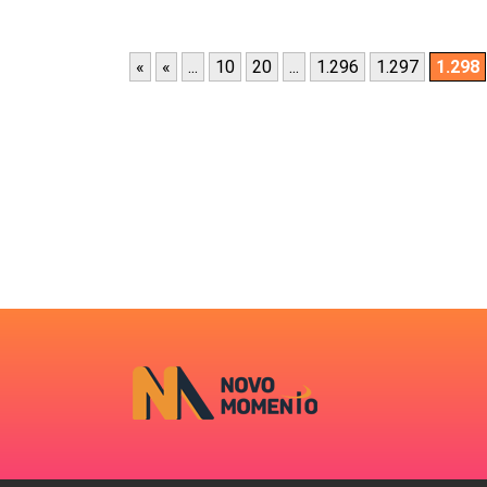
«
«
...
10
20
...
1.296
1.297
1.298