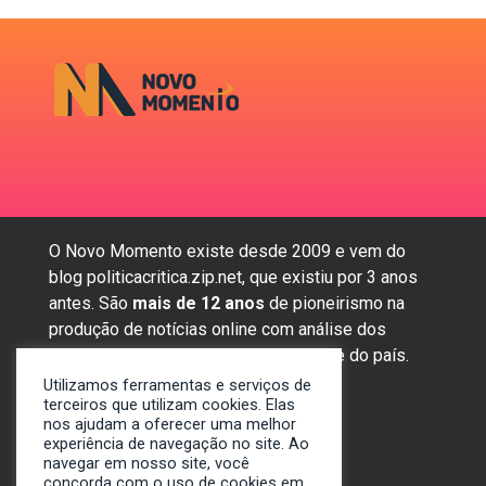
O Novo Momento existe desde 2009 e vem do
blog politicacritica.zip.net, que existiu por 3 anos
antes. São
mais de 12 anos
de pioneirismo na
produção de notícias online com análise dos
assuntos mais importantes da região e do país.
Utilizamos ferramentas e serviços de
terceiros que utilizam cookies. Elas
nos ajudam a oferecer uma melhor
Sobre nós
experiência de navegação no site. Ao
Anunciar
navegar em nosso site, você
concorda com o uso de cookies em
Contato