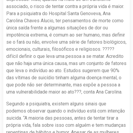
associado, o risco de tentar contra a própria vida é maior.
Para a psiquiatra do Hospital Santa Genoveva, Ana
Carolina Chaves Alucio, ter pensamentos de morte como
única saída frente a algumas situações de dor ou
impotência extrema, é comum ao ser humano, mas definir
se o fará ou não, envolve uma série de fatores biológicos,
emocionais, culturais, filosóficos e religiosos. ?????
difícil definir o que leva uma pessoa a se matar. Acredito
que não haja uma única causa, mas um conjunto de fatores
que leva o indivíduo ao ato. Estudos sugerem que 90%
das vítimas de suicídio tinham alguma doença mental, o
que pode não ser determinante, mas expõe a pessoa a
uma vulnerabilidade maior ao ato???, conta Ana Carolina.
Segundo a psiquiatra, existem alguns sinais que
podemos observar quando o indivíduo está com intenção
suicida. “A maioria das pessoas, antes de tentar tirar a
própria vida, fala sobre isso com alguém e tem mudanças
repentinas de hábitos e humor. Apesar de as mulheres