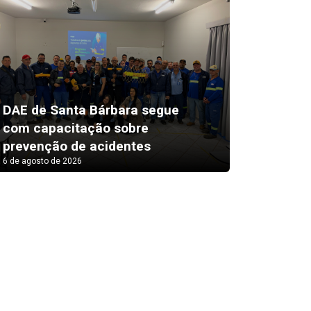
DAE de Santa Bárbara segue
3ª Div
com capacitação sobre
Amador
prevenção de acidentes
doming
6 de agosto de 2026
6 de agosto