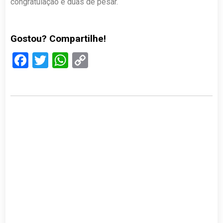
congratulação e duas de pesar.
Gostou? Compartilhe!
Facebook
Twitter
WhatsApp
Copy
Link